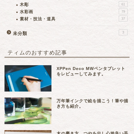
木彫
61
水彩画
79
素材・技法・道具
37
3
未分類
ティムのおすすめ記事
XPPen Deco MWペンタブレット
をレビューしてみます。
万年筆インクで絵を描こう！筆や描
き方も紹介。
木の磨き方。つやを出し心地良い手