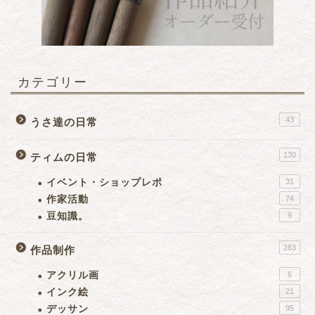
カテゴリー
43
うさ達の日常
130
ティムの日常
イベント・ショップレポ
31
作家活動
74
豆知識。
9
283
作品制作
アクリル画
6
インク絵
21
デッサン
95