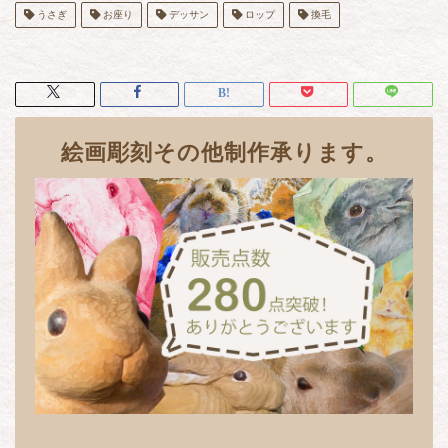
うさぎ
お座り
デッサン
ロップ
換毛
絵画彫刻その他制作承ります。