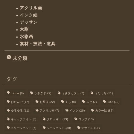
アクリル画
インク絵
デッサン
木彫
水彩画
素材・技法・道具
未分類
タグ
minne
(8)
うさぎ
(329)
うさぎカフェ
(7)
うたっち
(11)
おだんご
(17)
お座り
(22)
くし
(8)
ふせ
(7)
ぷい
(32)
ゆるゆる
(11)
アクリル画
(7)
インク
(26)
カラー絵
(87)
キャッチライト
(6)
クロッキー
(13)
コップ
(13)
スリーショット
(7)
ツーショット
(30)
デザイン
(11)