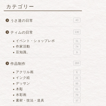
カテゴリー
うさ達の日常
43
ティムの日常
130
イベント・ショップレポ
31
作家活動
74
豆知識。
9
作品制作
283
アクリル画
6
インク絵
21
デッサン
95
木彫
61
水彩画
79
素材・技法・道具
37