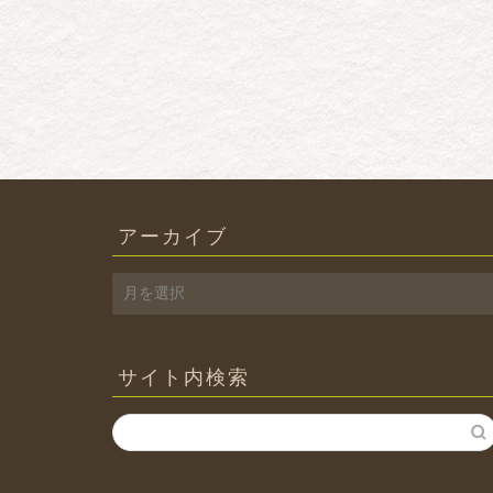
アーカイブ
ア
ー
カ
イ
サイト内検索
ブ