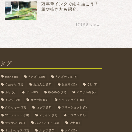
万年筆インクで絵を描こう！
5
筆や描き方も紹介。
17958
view
タグ
minne
(8)
うさぎ
(329)
うさぎカフェ
(7)
うたっち
(11)
おだんご
(17)
お座り
(22)
くし
(8)
ふせ
(7)
ぷい
(32)
ゆるゆる
(11)
アクリル画
(7)
インク
(26)
カラー絵
(87)
キャッチライト
(6)
クロッキー
(13)
コップ
(13)
スリーショット
(7)
ツーショット
(30)
デザイン
(11)
デジタル
(14)
デッサン
(107)
ハンドメイド
(24)
ブナ
(6)
ミニレッキス
(12)
ルッツ
(15)
レイ
(23)