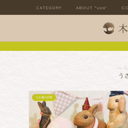
CATEGORY
ABOUT “usa”
CO
― C
う
うさ達の日常