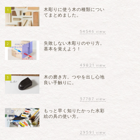
木彫りに使う木の種類につい
1
てまとめました。
54546
view
失敗しない木彫りのやり方。
2
基本を覚えよう！
49821
view
木の磨き方。つやを出し心地
3
良い手触りに。
37787
view
もっと早く知りたかった水彩
4
絵の具の使い方。
29591
view