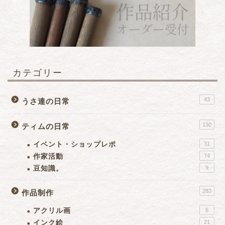
カテゴリー
43
うさ達の日常
130
ティムの日常
イベント・ショップレポ
31
作家活動
74
豆知識。
9
283
作品制作
アクリル画
6
インク絵
21