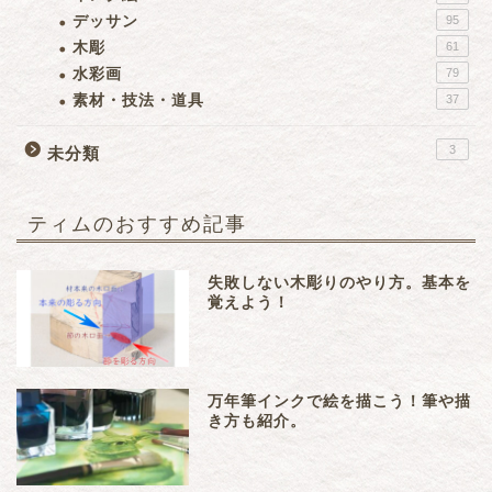
デッサン
95
木彫
61
水彩画
79
素材・技法・道具
37
3
未分類
ティムのおすすめ記事
失敗しない木彫りのやり方。基本を
覚えよう！
万年筆インクで絵を描こう！筆や描
き方も紹介。