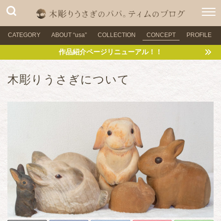
CATEGORY
ABOUT “usa”
COLLECTION
CONCEPT
PROFILE
作品紹介ページリニューアル！！
木彫りうさぎについて