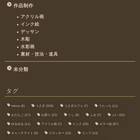
作品制作
アクリル画
インク絵
デッサン
木彫
水彩画
素材・技法・道具
未分類
タグ
minne
(8)
うさぎ
(329)
うさぎカフェ
(7)
うたっち
(11)
おだんご
(17)
お座り
(22)
くし
(8)
ふせ
(7)
ぷい
(32)
ゆるゆる
(11)
アクリル画
(7)
インク
(26)
カラー絵
(87)
キャッチライト
(6)
クロッキー
(13)
コップ
(13)