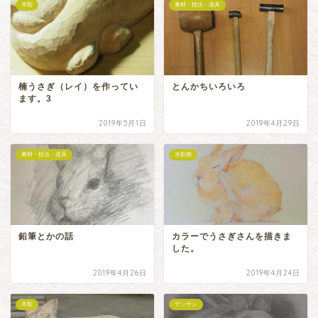
木彫
素材・技法・道具
楠うさぎ（レイ）を作ってい
とんかちいろいろ
ます。3
2019年5月1日
2019年4月29日
素材・技法・道具
水彩画
鉛筆とかの話
カラーでうさぎさんを描きま
した。
2019年4月26日
2019年4月24日
木彫
デッサン