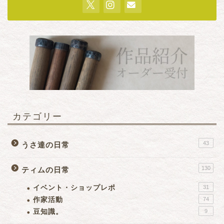
カテゴリー
43
うさ達の日常
130
ティムの日常
イベント・ショップレポ
31
作家活動
74
豆知識。
9