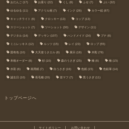
おだんご
(17)
お座り
(22)
くし
(8)
ふせ
(7)
ぷい
(32)
ゆるゆる
(11)
アクリル画
(7)
インク
(26)
カラー絵
(87)
キャッチライト
(6)
クロッキー
(13)
コップ
(13)
スリーショット
(7)
ツーショット
(30)
デザイン
(11)
デジタル
(14)
デッサン
(107)
ハンドメイド
(24)
ブナ
(6)
ミニレッキス
(12)
ルッツ
(15)
レイ
(23)
ロップ
(55)
固有色
(10)
大天使うさエル
(8)
展示
(18)
木彫
(78)
本格オーダー
(9)
杉
(10)
森のうさぎ
(25)
楠
(6)
檜
(15)
水彩
(6)
画用紙
(7)
白うさぎ
(16)
色紙
(15)
色鉛筆
(14)
誕生日
(10)
長毛種
(20)
首マフ
(7)
黒うさぎ
(11)
トップページへ
サイトポリシー
お問い合わせ