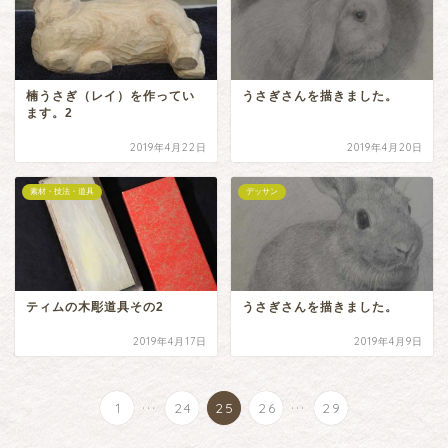
楠うさぎ（レイ）を作ってい
うさぎさんを描きました。
ます。2
2019年4月22日
2019年4月20日
素材・技法・道具
デッサン
ティムの木彫道具その2
うさぎさんを描きました。
2019年4月17日
2019年4月9日
...
...
1
24
25
26
29