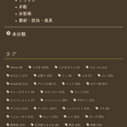
デッサン
木彫
水彩画
素材・技法・道具
未分類
タグ
minne
(8)
うさぎ
(329)
うさぎカフェ
(7)
うたっち
(11)
おだんご
(17)
お座り
(22)
くし
(8)
ふせ
(7)
ぷい
(32)
ゆるゆる
(11)
アクリル画
(7)
インク
(26)
カラー絵
(87)
キャッチライト
(6)
クロッキー
(13)
コップ
(13)
スリーショット
(7)
ツーショット
(30)
デザイン
(11)
デジタル
(14)
デッサン
(107)
ハンドメイド
(24)
ブナ
(6)
ミニレッキス
(12)
ルッツ
(15)
レイ
(23)
ロップ
(55)
固有色
(10)
大天使うさエル
(8)
展示
(18)
木彫
(78)