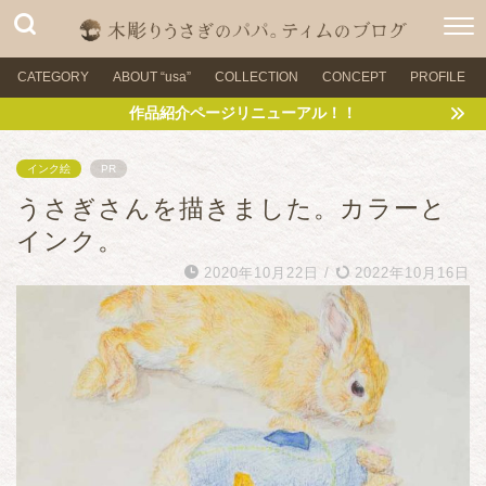
CATEGORY
ABOUT “usa”
COLLECTION
CONCEPT
PROFILE
作品紹介ページリニューアル！！
インク絵
PR
うさぎさんを描きました。カラーと
インク。
2020年10月22日
/
2022年10月16日