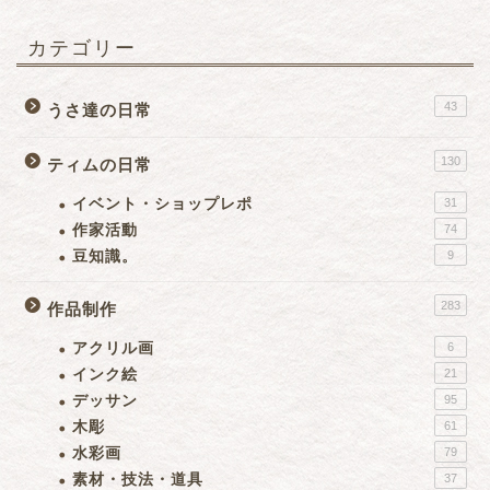
カテゴリー
43
うさ達の日常
130
ティムの日常
イベント・ショップレポ
31
作家活動
74
豆知識。
9
283
作品制作
アクリル画
6
インク絵
21
デッサン
95
木彫
61
水彩画
79
素材・技法・道具
37