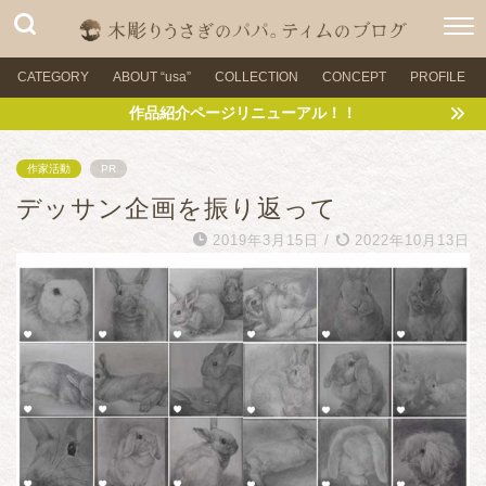
CATEGORY
ABOUT “usa”
COLLECTION
CONCEPT
PROFILE
作品紹介ページリニューアル！！
作家活動
PR
デッサン企画を振り返って
2019年3月15日
/
2022年10月13日