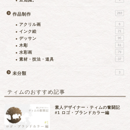
豆知識。
283
作品制作
アクリル画
6
インク絵
21
デッサン
95
木彫
61
水彩画
79
素材・技法・道具
37
3
未分類
ティムのおすすめ記事
素人デザイナー・ティムの奮闘記
#1 ロゴ・ブランドカラー編