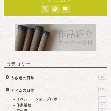
＼ Follow me ／
カテゴリー
43
うさ達の日常
130
ティムの日常
イベント・ショップレポ
31
作家活動
74
9