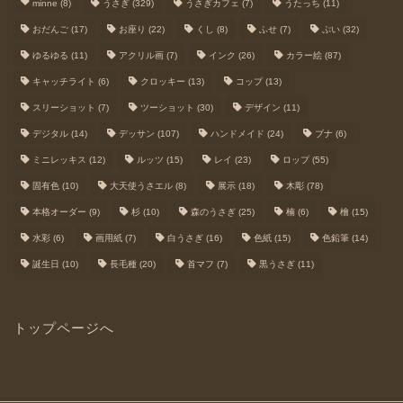
minne
(8)
うさぎ
(329)
うさぎカフェ
(7)
うたっち
(11)
おだんご
(17)
お座り
(22)
くし
(8)
ふせ
(7)
ぷい
(32)
ゆるゆる
(11)
アクリル画
(7)
インク
(26)
カラー絵
(87)
キャッチライト
(6)
クロッキー
(13)
コップ
(13)
スリーショット
(7)
ツーショット
(30)
デザイン
(11)
デジタル
(14)
デッサン
(107)
ハンドメイド
(24)
ブナ
(6)
ミニレッキス
(12)
ルッツ
(15)
レイ
(23)
ロップ
(55)
固有色
(10)
大天使うさエル
(8)
展示
(18)
木彫
(78)
本格オーダー
(9)
杉
(10)
森のうさぎ
(25)
楠
(6)
檜
(15)
水彩
(6)
画用紙
(7)
白うさぎ
(16)
色紙
(15)
色鉛筆
(14)
誕生日
(10)
長毛種
(20)
首マフ
(7)
黒うさぎ
(11)
トップページへ