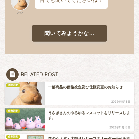
何でも聞いてくださいね！
ぷい
聞いてみようかな…
RELATED POST
作家活動
一部商品の価格改定及び仕様変更のお知らせ
2025年8月8日
作家活動
うさぎさんのゆるゆるマスコットをリリースしま
す。
2022年11月16日
作家活動
森のうさぎと木彫りレリーフのオーダー受付を始