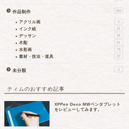
283
作品制作
アクリル画
6
インク絵
21
デッサン
95
木彫
61
水彩画
79
素材・技法・道具
37
3
未分類
ティムのおすすめ記事
XPPen Deco MWペンタブレット
をレビューしてみます。