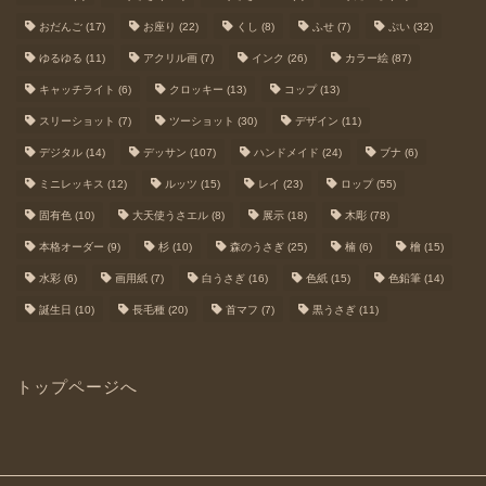
おだんご
(17)
お座り
(22)
くし
(8)
ふせ
(7)
ぷい
(32)
ゆるゆる
(11)
アクリル画
(7)
インク
(26)
カラー絵
(87)
キャッチライト
(6)
クロッキー
(13)
コップ
(13)
スリーショット
(7)
ツーショット
(30)
デザイン
(11)
デジタル
(14)
デッサン
(107)
ハンドメイド
(24)
ブナ
(6)
ミニレッキス
(12)
ルッツ
(15)
レイ
(23)
ロップ
(55)
固有色
(10)
大天使うさエル
(8)
展示
(18)
木彫
(78)
本格オーダー
(9)
杉
(10)
森のうさぎ
(25)
楠
(6)
檜
(15)
水彩
(6)
画用紙
(7)
白うさぎ
(16)
色紙
(15)
色鉛筆
(14)
誕生日
(10)
長毛種
(20)
首マフ
(7)
黒うさぎ
(11)
トップページへ