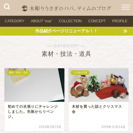
CATEGORY
ABOUT “usa”
COLLECTION
CONCEPT
PROFILE
作品紹介ページリニューアル！！
― CATEGORY ―
素材・技法・道具
素材・技法・道具
うさ達の日常
初めての水張りにチャレンジ
木材を買った話とクリスマス
しました。失敗からリベン
会
ジ。
2020年3月13日
2019年12月24日