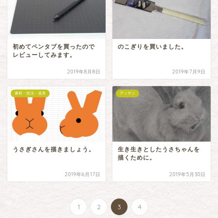
初めてペンタブを買ったので
のこぎりを買いました。
レビューしてみます。
2019年8月8日
2019年7月9日
素材・技法・道具
デッサン
うさぎさんを描きましょう。
生き生きとしたうさちゃんを
描くために。
2019年6月17日
2019年5月30日
1
2
3
4