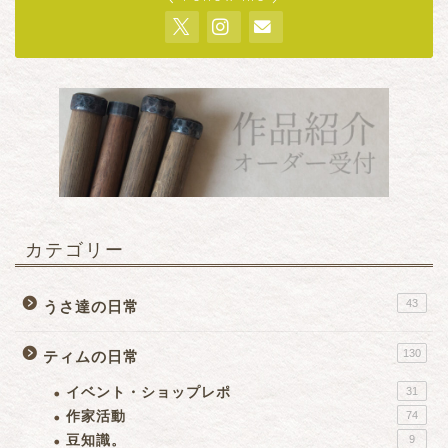
カテゴリー
43
うさ達の日常
130
ティムの日常
イベント・ショップレポ
31
作家活動
74
豆知識。
9