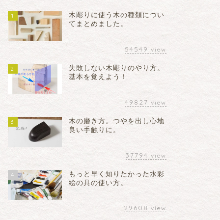
木彫りに使う木の種類につい
1
てまとめました。
54549
view
失敗しない木彫りのやり方。
2
基本を覚えよう！
49827
view
木の磨き方。つやを出し心地
3
良い手触りに。
37794
view
もっと早く知りたかった水彩
4
絵の具の使い方。
29608
view