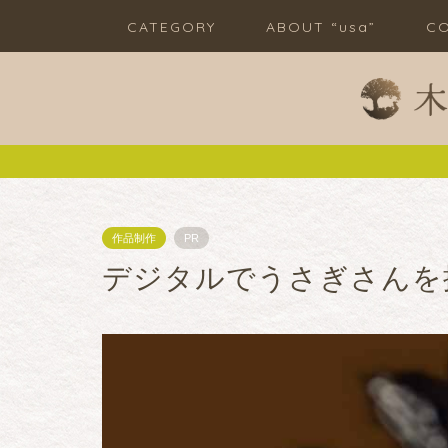
CATEGORY
ABOUT “usa”
CO
作品制作
PR
デジタルでうさぎさんを