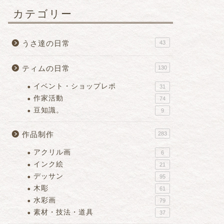
カテゴリー
うさ達の日常
43
ティムの日常
130
イベント・ショップレポ
31
作家活動
74
豆知識。
9
作品制作
283
アクリル画
6
インク絵
21
デッサン
95
木彫
61
水彩画
79
素材・技法・道具
37