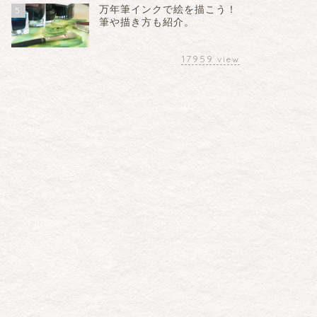
万年筆インクで絵を描こう！
5
筆や描き方も紹介。
17959
view