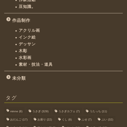
豆知識。
作品制作
アクリル画
インク絵
デッサン
木彫
水彩画
素材・技法・道具
未分類
タグ
minne
(8)
うさぎ
(329)
うさぎカフェ
(7)
うたっち
(11)
おだんご
(17)
お座り
(22)
くし
(8)
ふせ
(7)
ぷい
(32)