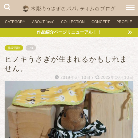
CATEGORY
ABOUT “usa”
COLLECTION
CONCEPT
PROFILE
作品紹介ページリニューアル！！
作家活動
PR
ヒノキうさぎが生まれるかもしれま
せん。
2019年6月10日
/
2022年10月13日