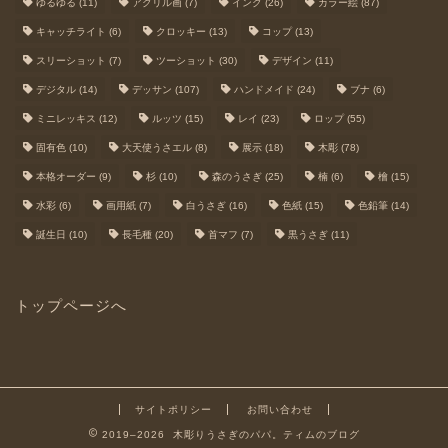
ゆるゆる
(11)
アクリル画
(7)
インク
(26)
カラー絵
(87)
キャッチライト
(6)
クロッキー
(13)
コップ
(13)
スリーショット
(7)
ツーショット
(30)
デザイン
(11)
デジタル
(14)
デッサン
(107)
ハンドメイド
(24)
ブナ
(6)
ミニレッキス
(12)
ルッツ
(15)
レイ
(23)
ロップ
(55)
固有色
(10)
大天使うさエル
(8)
展示
(18)
木彫
(78)
本格オーダー
(9)
杉
(10)
森のうさぎ
(25)
楠
(6)
檜
(15)
水彩
(6)
画用紙
(7)
白うさぎ
(16)
色紙
(15)
色鉛筆
(14)
誕生日
(10)
長毛種
(20)
首マフ
(7)
黒うさぎ
(11)
トップページへ
サイトポリシー
お問い合わせ
2019–2026 木彫りうさぎのパパ。ティムのブログ