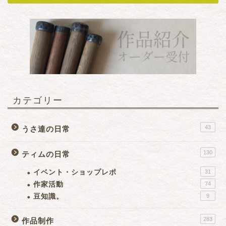
カテゴリー
43
うさ達の日常
130
ティムの日常
イベント・ショップレポ
31
作家活動
74
豆知識。
9
283
作品制作