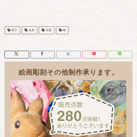
双子
名刺
木彫
檜
絵画彫刻その他制作承ります。