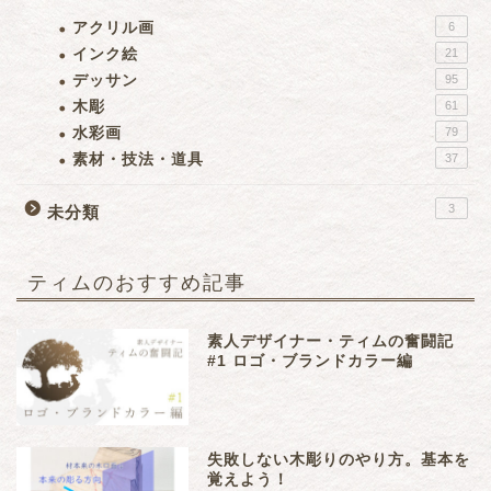
アクリル画
6
インク絵
21
デッサン
95
木彫
61
水彩画
79
素材・技法・道具
37
3
未分類
ティムのおすすめ記事
素人デザイナー・ティムの奮闘記
#1 ロゴ・ブランドカラー編
失敗しない木彫りのやり方。基本を
覚えよう！