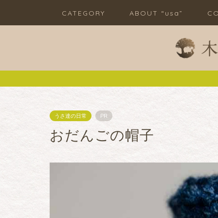
CATEGORY
ABOUT “usa”
CO
うさ達の日常
PR
おだんごの帽子