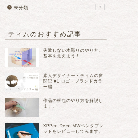
未分類
3
ティムのおすすめ記事
失敗しない木彫りのやり方。
基本を覚えよう！
素人デザイナー・ティムの奮
闘記 #1 ロゴ・ブランドカラ
ー編
作品の梱包のやり方を解説し
ます。
XPPen Deco MWペンタブレ
ットをレビューしてみます。