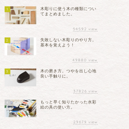
木彫りに使う木の種類につい
1
てまとめました。
54592
view
失敗しない木彫りのやり方。
2
基本を覚えよう！
49880
view
木の磨き方。つやを出し心地
3
良い手触りに。
37826
view
もっと早く知りたかった水彩
4
絵の具の使い方。
29679
view