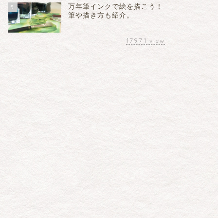
万年筆インクで絵を描こう！
5
筆や描き方も紹介。
17971
view