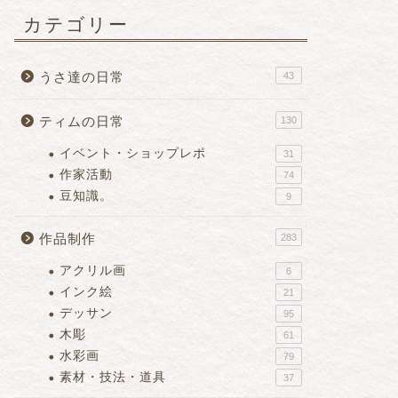
カテゴリー
うさ達の日常
43
ティムの日常
130
イベント・ショップレポ
31
作家活動
74
豆知識。
9
作品制作
283
アクリル画
6
インク絵
21
デッサン
95
木彫
61
水彩画
79
素材・技法・道具
37