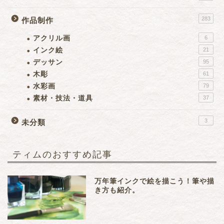
283
作品制作
アクリル画
6
インク絵
21
デッサン
95
木彫
61
水彩画
79
素材・技法・道具
37
3
未分類
ティムのおすすめ記事
万年筆インクで絵を描こう！筆や描
き方も紹介。