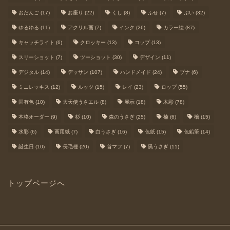
おだんご
(17)
お座り
(22)
くし
(8)
ふせ
(7)
ぷい
(32)
ゆるゆる
(11)
アクリル画
(7)
インク
(26)
カラー絵
(87)
キャッチライト
(6)
クロッキー
(13)
コップ
(13)
スリーショット
(7)
ツーショット
(30)
デザイン
(11)
デジタル
(14)
デッサン
(107)
ハンドメイド
(24)
ブナ
(6)
ミニレッキス
(12)
ルッツ
(15)
レイ
(23)
ロップ
(55)
固有色
(10)
大天使うさエル
(8)
展示
(18)
木彫
(78)
本格オーダー
(9)
杉
(10)
森のうさぎ
(25)
楠
(6)
檜
(15)
水彩
(6)
画用紙
(7)
白うさぎ
(16)
色紙
(15)
色鉛筆
(14)
誕生日
(10)
長毛種
(20)
首マフ
(7)
黒うさぎ
(11)
トップページへ