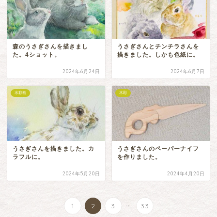
森のうさぎさんを描きまし
うさぎさんとチンチラさんを
た。4ショット。
描きました。しかも色紙に。
2024年6月24日
2024年6月7日
水彩画
木彫
うさぎさんを描きました。カ
うさぎさんのペーパーナイフ
ラフルに。
を作りました。
2024年5月20日
2024年4月20日
...
1
2
3
33