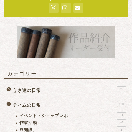
カテゴリー
43
うさ達の日常
130
ティムの日常
イベント・ショップレポ
31
作家活動
74
豆知識。
9