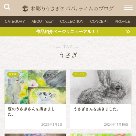
CATEGORY
ABOUT “usa”
COLLECTION
CONCEPT
PROFILE
作品紹介ページリニューアル！！
― TAG ―
うさぎ
水彩画
デッサン
森のうさぎさんを描きまし
うさぎさんを描きました。
た。
2025年3月6日
2024年11月10日