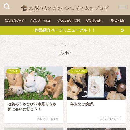
CATEGORY
ABOUT “usa”
COLLECTION
CONCEPT
PROFILE
作品紹介ページリニューアル！！
― TAG ―
ふせ
作家活動
ティムの日常
池袋のうさびびへ木彫りうさ
年末のご挨拶。
ぎに会いに行こう！
2021年11月19日
2019年12月31日