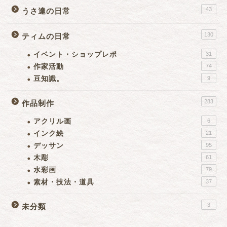
43
うさ達の日常
130
ティムの日常
イベント・ショップレポ
31
作家活動
74
豆知識。
9
283
作品制作
アクリル画
6
インク絵
21
デッサン
95
木彫
61
水彩画
79
素材・技法・道具
37
3
未分類