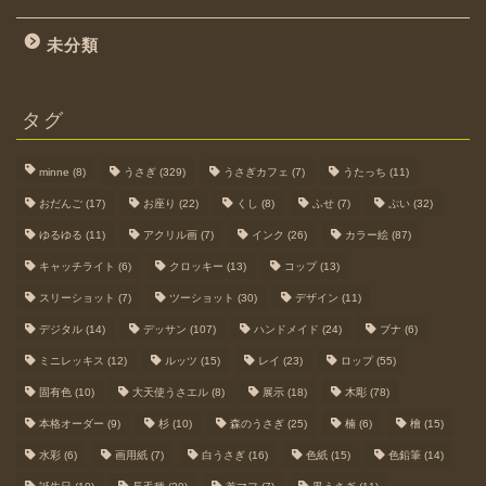
未分類
タグ
minne
(8)
うさぎ
(329)
うさぎカフェ
(7)
うたっち
(11)
おだんご
(17)
お座り
(22)
くし
(8)
ふせ
(7)
ぷい
(32)
ゆるゆる
(11)
アクリル画
(7)
インク
(26)
カラー絵
(87)
キャッチライト
(6)
クロッキー
(13)
コップ
(13)
スリーショット
(7)
ツーショット
(30)
デザイン
(11)
デジタル
(14)
デッサン
(107)
ハンドメイド
(24)
ブナ
(6)
ミニレッキス
(12)
ルッツ
(15)
レイ
(23)
ロップ
(55)
固有色
(10)
大天使うさエル
(8)
展示
(18)
木彫
(78)
本格オーダー
(9)
杉
(10)
森のうさぎ
(25)
楠
(6)
檜
(15)
水彩
(6)
画用紙
(7)
白うさぎ
(16)
色紙
(15)
色鉛筆
(14)