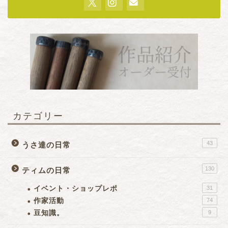
カテゴリー
43
うさ達の日常
130
ティムの日常
イベント・ショップレポ
31
作家活動
74
豆知識。
9