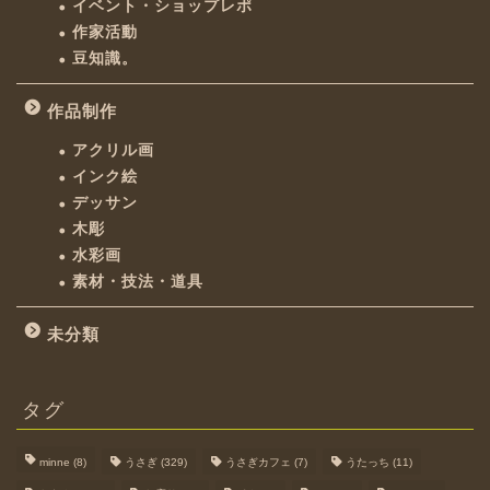
イベント・ショップレポ
作家活動
豆知識。
作品制作
アクリル画
インク絵
デッサン
木彫
水彩画
素材・技法・道具
未分類
タグ
minne
(8)
うさぎ
(329)
うさぎカフェ
(7)
うたっち
(11)