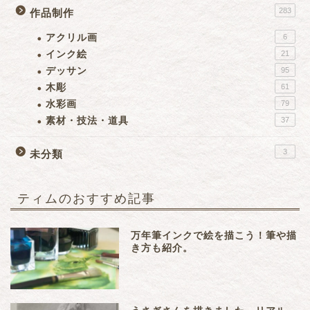
283
作品制作
アクリル画
6
インク絵
21
デッサン
95
木彫
61
水彩画
79
素材・技法・道具
37
3
未分類
ティムのおすすめ記事
万年筆インクで絵を描こう！筆や描
き方も紹介。