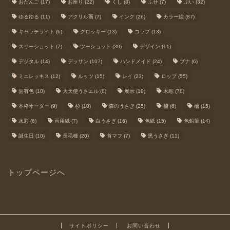
おだんご
(17)
お座り
(22)
くし
(8)
ふせ
(7)
ぷい
(32)
ゆるゆる
(11)
アクリル画
(7)
インク
(26)
カラー絵
(87)
キャッチライト
(6)
クロッキー
(13)
コップ
(13)
スリーショット
(7)
ツーショット
(30)
デザイン
(11)
デジタル
(14)
デッサン
(107)
ハンドメイド
(24)
ブナ
(6)
ミニレッキス
(12)
ルッツ
(15)
レイ
(23)
ロップ
(55)
固有色
(10)
大天使うさエル
(8)
展示
(18)
木彫
(78)
本格オーダー
(9)
杉
(10)
森のうさぎ
(25)
楠
(6)
檜
(15)
水彩
(6)
画用紙
(7)
白うさぎ
(16)
色紙
(15)
色鉛筆
(14)
誕生日
(10)
長毛種
(20)
首マフ
(7)
黒うさぎ
(11)
トップページへ
サイトポリシー
お問い合わせ